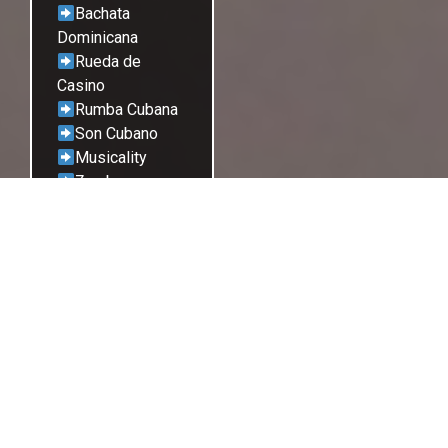
Bachata
Dominicana
Rueda de
Casino
Rumba Cubana
Son Cubano
Musicality
Zumba
professionell,
authentisch und
mit jeder Menge
Spaß &
Lebensfreude!
Werde Teil der
Cubaila Family
und erlebe Salsa
& Bachata in
Saarbrücken wie
nie zuvor! voller
Rhythmus,
Emotion und